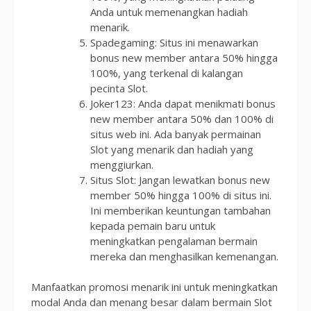
Anda untuk memenangkan hadiah
menarik.
Spadegaming: Situs ini menawarkan
bonus new member antara 50% hingga
100%, yang terkenal di kalangan
pecinta Slot.
Joker123: Anda dapat menikmati bonus
new member antara 50% dan 100% di
situs web ini. Ada banyak permainan
Slot yang menarik dan hadiah yang
menggiurkan.
Situs Slot: Jangan lewatkan bonus new
member 50% hingga 100% di situs ini.
Ini memberikan keuntungan tambahan
kepada pemain baru untuk
meningkatkan pengalaman bermain
mereka dan menghasilkan kemenangan.
Manfaatkan promosi menarik ini untuk meningkatkan
modal Anda dan menang besar dalam bermain Slot