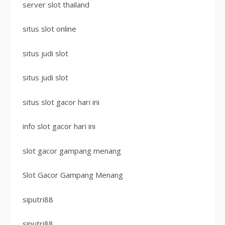
server slot thailand
situs slot online
situs judi slot
situs judi slot
situs slot gacor hari ini
info slot gacor hari ini
slot gacor gampang menang
Slot Gacor Gampang Menang
siputri88
siputri88